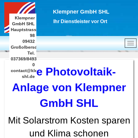
Klempner GmbH SHL
Klempner
Ihr Dienstleister vor Ort
GmbH SHL
Hauptstrasse
98
09432
Großolbersdorf
Tel.
037369/8493-
0
Ihre Photovoltaik-
contact@klempner-
shl.de
Anlage von Klempner
GmbH SHL
Mit Solarstrom Kosten sparen
und Klima schonen