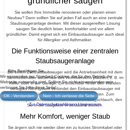
gründlicher saugen
Sie wollen Ihre Immobilie renovieren oder planen einen
Neubau? Dann sollten Sie auf jeden Fall auch an eine zentrale
Staubsaugeranlage denken. Mit dieser ausgereiften Lösung
saugen Sie deutlich leiser, komfortabler und vor allem
gründlicher. Damit eignet sich ein Einbaustaubsauger auch ideal
für Allergiker und Asthmatiker.
Die Funktionsweise einer zentralen
Staubsaugeranlage
.......Bitte Bestätigen Sie........
Bei einem Zentralstaubsauger wird die Antriebseinheit mit dem
Wir verwenden nur Standard-Cookies, die für den Betrieb der
Sammelbehälter außerhalb des Wohnbereichs platziert, z. B. im
Webseite notwendig sind. Sollten Sie nicht einverstanden sein,
Keller oder in der Garage. Ein unsichtbar hinter den Wänden
verlassen Sie bitte diese Seite!
verlegtes Rohrsystem verbindet den Einbaustaubsauger mit
Saugdosen in den verschiedenen Wohnräumen. Zum
OK - Verstanden
Nein - Ich verlasse die Seite
Staubsaugen nutzen Sie einfach nur einen Saugschlauch, den
Zur Datenschutzerklärung
|
Impressum
Sie in die Saugdose in der Wand stecken.
Mehr Komfort, weniger Staub
Sie ärgern sich nie wieder über ein zu kurzes Stromkabel oder