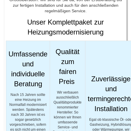
zur fertigen Installation und auch für den anschließenden
regelmäßigen Service.
Unser Komplettpaket zur
Heizungsmodernisierung
Qualität
Umfassende
zum
und
fairen
individuelle
Zuverlässige
Preis
Beratung
und
Wir verbauen
Nach 15 Jahren sollte
termingerecht
ausschließlich
eine Heizung im
Qualitätsprodukte
Normalfall modernisiert
Installation
renommierter
werden. Spätestens
Hersteller. So
nach 30 Jahren ist es
können wir Ihnen
sogar gesetzlich
Egal ob klassische Öl- ode
umfassende
vorgeschrieben, sofern
Gasheizung, Hybridlösun
Service- und
es sich nicht um einen
oder Wärmepumpe, wir