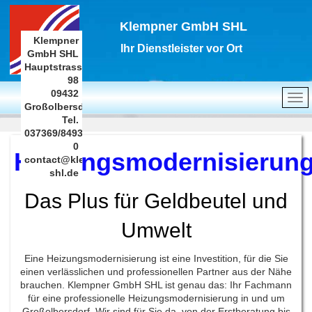
Klempner GmbH SHL
Klempner
Ihr Dienstleister vor Ort
GmbH SHL
Hauptstrasse
98
09432
Großolbersdorf
Tel.
037369/8493-
0
Heizungsmodernisierun
contact@klempner-
shl.de
Das Plus für Geldbeutel und
Umwelt
Eine Heizungsmodernisierung ist eine Investition, für die Sie
einen verlässlichen und professionellen Partner aus der Nähe
brauchen. Klempner GmbH SHL ist genau das: Ihr Fachmann
für eine professionelle Heizungsmodernisierung in und um
Großolbersdorf. Wir sind für Sie da, von der Erstberatung bis