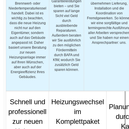
Garantieleistungen
Brennwert- oder
übernehmen Lieferung,
bieten – und Sie
Niedertemperaturkessel
Installation und die
sparen auf lange
handelt. Dabei ist es
Koordination von
Sicht viel Geld
wichtig zu beachten,
Fremdgewerken. So könn
durch
dass die neue Heizung
wir eine sorgfältige und
ausbleibende
nicht nur auf den
termingerechte Ausführun
Reparaturen.
Eigentümer, sondern
aller Arbeiten versprechen
Außerdem beraten
auch auf das Gebäude
und Sie haben nur einen
wir Sie ausführlich
angepasst ist. Daher
Ansprechpartner: uns.
zu den möglichen
basiert unsere Beratung
Fördermitteln
zur neuen
durch BAFA und
Heizungsanlage immer
KfW, wodurch Sie
auf Ihren Wünschen,
zusätzlich Geld
aber auch auf der
sparen können.
Energieeffizienz Ihres
Gebäudes.
Schnell und
Heizungswechsel
Planun
professionell
im
dur
zur neuen
Komplettpaket
Ka