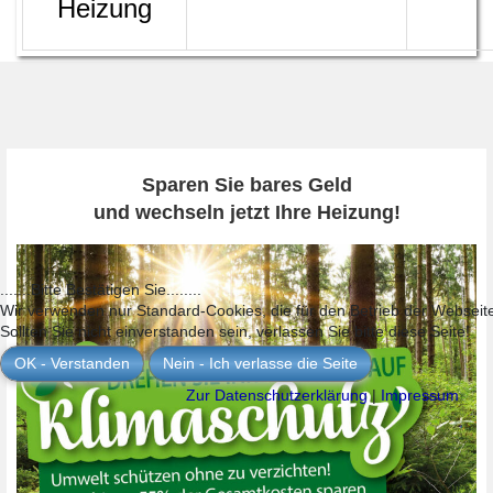
Heizung
Sparen Sie bares Geld
und wechseln jetzt Ihre Heizung!
.......Bitte Bestätigen Sie........
Wir verwenden nur Standard-Cookies, die für den Betrieb der Webseit
Sollten Sie nicht einverstanden sein, verlassen Sie bitte diese Seite!
OK - Verstanden
Nein - Ich verlasse die Seite
Zur Datenschutzerklärung
|
Impressum