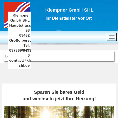
Klempner GmbH SHL
Klempner
Ihr Dienstleister vor Ort
GmbH SHL
Hauptstrasse
98
09432
Großolbersdorf
Tel.
037369/8493-
0
Leere Seite
contact@klempner-
shl.de
Sparen Sie bares Geld
und wechseln jetzt Ihre Heizung!