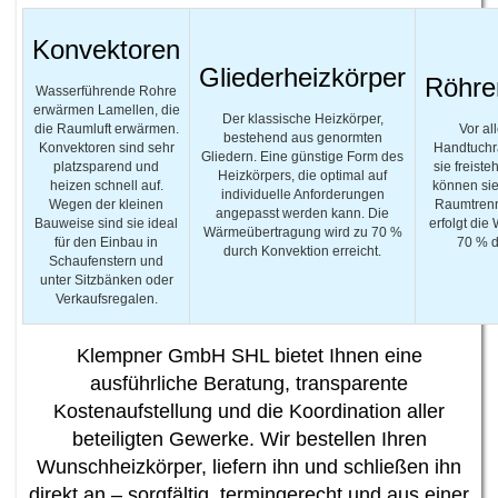
Konvektoren
Gliederheizkörper
Röhre
Wasserführende Rohre
erwärmen Lamellen, die
Der klassische Heizkörper,
die Raumluft erwärmen.
Vor al
bestehend aus genormten
Konvektoren sind sehr
Handtuchra
Gliedern. Eine günstige Form des
platzsparend und
sie freist
Heizkörpers, die optimal auf
heizen schnell auf.
können sie
individuelle Anforderungen
Wegen der kleinen
Raumtrenn
angepasst werden kann. Die
Bauweise sind sie ideal
erfolgt di
Wärmeübertragung wird zu 70 %
für den Einbau in
70 % d
durch Konvektion erreicht.
Schaufenstern und
unter Sitzbänken oder
Verkaufsregalen.
Klempner GmbH SHL bietet Ihnen eine
ausführliche Beratung, transparente
Kostenaufstellung und die Koordination aller
beteiligten Gewerke. Wir bestellen Ihren
Wunschheizkörper, liefern ihn und schließen ihn
direkt an – sorgfältig, termingerecht und aus einer