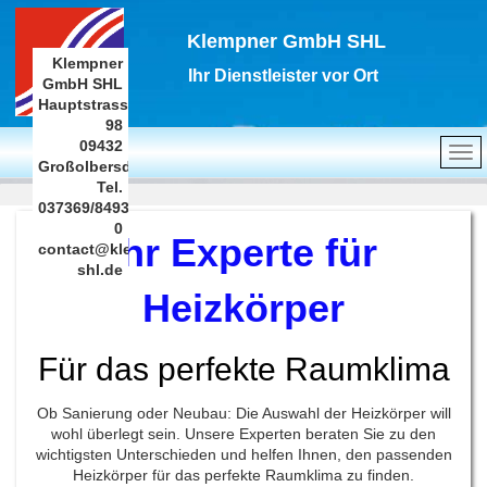
Klempner GmbH SHL
Klempner
Ihr Dienstleister vor Ort
GmbH SHL
Hauptstrasse
98
09432
Großolbersdorf
Tel.
037369/8493-
0
Ihr Experte für
contact@klempner-
shl.de
Heizkörper
Für das perfekte Raumklima
Ob Sanierung oder Neubau: Die Auswahl der Heizkörper will
wohl überlegt sein. Unsere Experten beraten Sie zu den
wichtigsten Unterschieden und helfen Ihnen, den passenden
Heizkörper für das perfekte Raumklima zu finden.