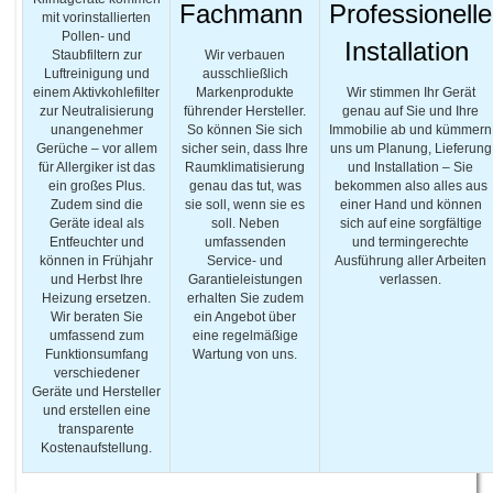
Fachmann
Professionelle
mit vorinstallierten
Pollen- und
Installation
Staubfiltern zur
Wir verbauen
Luftreinigung und
ausschließlich
einem Aktivkohlefilter
Markenprodukte
Wir stimmen Ihr Gerät
zur Neutralisierung
führender Hersteller.
genau auf Sie und Ihre
unangenehmer
So können Sie sich
Immobilie ab und kümmern
Gerüche – vor allem
sicher sein, dass Ihre
uns um Planung, Lieferung
für Allergiker ist das
Raumklimatisierung
und Installation – Sie
ein großes Plus.
genau das tut, was
bekommen also alles aus
Zudem sind die
sie soll, wenn sie es
einer Hand und können
Geräte ideal als
soll. Neben
sich auf eine sorgfältige
Entfeuchter und
umfassenden
und termingerechte
können in Frühjahr
Service- und
Ausführung aller Arbeiten
und Herbst Ihre
Garantieleistungen
verlassen.
Heizung ersetzen.
erhalten Sie zudem
Wir beraten Sie
ein Angebot über
umfassend zum
eine regelmäßige
Funktionsumfang
Wartung von uns.
verschiedener
Geräte und Hersteller
und erstellen eine
transparente
Kostenaufstellung.