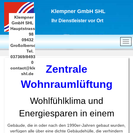
Klempner GmbH SHL
Klempner
Ihr Dienstleister vor Ort
GmbH SHL
Hauptstrasse
98
09432
Großolbersdorf
Tel.
037369/8493-
0
Zentrale
contact@klempner-
shl.de
Wohnraumlüftung
Wohlfühlklima und
Energiesparen in einem
Gebäude, die in oder nach den 1990er-Jahren gebaut wurden,
verfügen alle über eine dichte Gebäudehülle, die verhindern