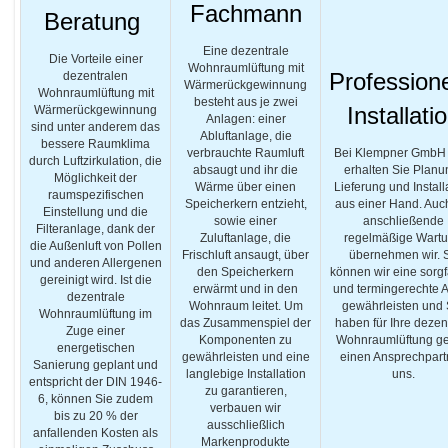
Fachmann
Beratung
Eine dezentrale
Die Vorteile einer
Wohnraumlüftung mit
Professione
dezentralen
Wärmerückgewinnung
Wohnraumlüftung mit
besteht aus je zwei
Installati
Wärmerückgewinnung
Anlagen: einer
sind unter anderem das
Abluftanlage, die
bessere Raumklima
verbrauchte Raumluft
Bei Klempner GmbH
durch Luftzirkulation, die
absaugt und ihr die
erhalten Sie Planu
Möglichkeit der
Wärme über einen
Lieferung und Install
raumspezifischen
Speicherkern entzieht,
aus einer Hand. Auc
Einstellung und die
sowie einer
anschließende
Filteranlage, dank der
Zuluftanlage, die
regelmäßige Wart
die Außenluft von Pollen
Frischluft ansaugt, über
übernehmen wir. 
und anderen Allergenen
den Speicherkern
können wir eine sorgf
gereinigt wird. Ist die
erwärmt und in den
und termingerechte A
dezentrale
Wohnraum leitet. Um
gewährleisten und 
Wohnraumlüftung im
das Zusammenspiel der
haben für Ihre dezen
Zuge einer
Komponenten zu
Wohnraumlüftung g
energetischen
gewährleisten und eine
einen Ansprechpart
Sanierung geplant und
langlebige Installation
uns.
entspricht der DIN 1946-
zu garantieren,
6, können Sie zudem
verbauen wir
bis zu 20 % der
ausschließlich
anfallenden Kosten als
Markenprodukte