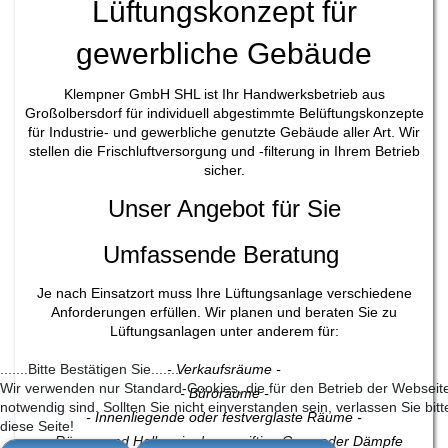
Lüftungskonzept für
gewerbliche Gebäude
Klempner GmbH SHL ist Ihr Handwerksbetrieb aus
Großolbersdorf für individuell abgestimmte Belüftungskonzepte
für Industrie- und gewerbliche genutzte Gebäude aller Art. Wir
stellen die Frischluftversorgung und -filterung in Ihrem Betrieb
sicher.
Unser Angebot für Sie
Umfassende Beratung
Je nach Einsatzort muss Ihre Lüftungsanlage verschiedene
Anforderungen erfüllen. Wir planen und beraten Sie zu
Lüftungsanlagen unter anderem für:
.......Bitte Bestätigen Sie........
- Verkaufsräume -
Wir verwenden nur Standard-Cookies, die für den Betrieb der Webseit
- Büroräume -
notwendig sind. Sollten Sie nicht einverstanden sein, verlassen Sie bitt
- Innenliegende oder festverglaste Räume -
diese Seite!
- Räume und Hallen, in denen giftige Gase oder Dämpfe