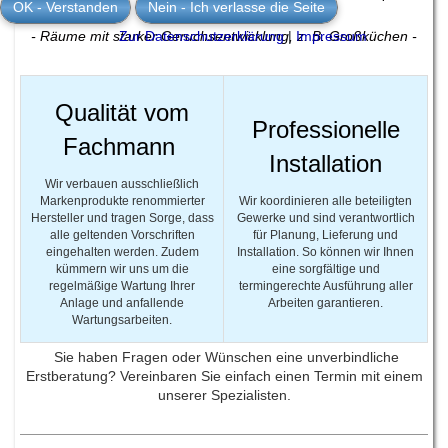
OK - Verstanden
Nein - Ich verlasse die Seite
austreten -
- Räume mit starker Geruchsentwicklung, z. B. Großküchen -
Zur Datenschutzerklärung
|
Impressum
Qualität vom
Professionelle
Fachmann
Installation
Wir verbauen ausschließlich
Markenprodukte renommierter
Wir koordinieren alle beteiligten
Hersteller und tragen Sorge, dass
Gewerke und sind verantwortlich
alle geltenden Vorschriften
für Planung, Lieferung und
eingehalten werden. Zudem
Installation. So können wir Ihnen
kümmern wir uns um die
eine sorgfältige und
regelmäßige Wartung Ihrer
termingerechte Ausführung aller
Anlage und anfallende
Arbeiten garantieren.
Wartungsarbeiten.
Sie haben Fragen oder Wünschen eine unverbindliche
Erstberatung? Vereinbaren Sie einfach einen Termin mit einem
unserer Spezialisten.