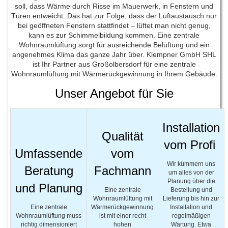
soll, dass Wärme durch Risse im Mauerwerk, in Fenstern und
Türen entweicht. Das hat zur Folge, dass der Luftaustausch nur
bei geöffneten Fenstern stattfindet – lüftet man nicht genug,
kann es zur Schimmelbildung kommen. Eine zentrale
Wohnraumlüftung sorgt für ausreichende Belüftung und ein
angenehmes Klima das ganze Jahr über. Klempner GmbH SHL
ist Ihr Partner aus Großolbersdorf für eine zentrale
Wohnraumlüftung mit Wärmerückgewinnung in Ihrem Gebäude.
Unser Angebot für Sie
Installation
Qualität
vom Profi
Umfassende
vom
Wir kümmern uns
Beratung
Fachmann
um alles von der
Planung über die
und Planung
Eine zentrale
Bestellung und
Wohnraumlüftung mit
Lieferung bis hin zur
Eine zentrale
Wärmerückgewinnung
Installation und
Wohnraumlüftung muss
ist mit einer recht
regelmäßigen
richtig dimensioniert
hohen
Wartung. Etwa